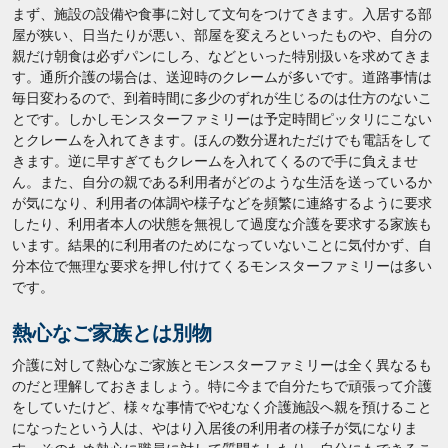
まず、施設の設備や食事に対して文句をつけてきます。入居する部
屋が狭い、日当たりが悪い、部屋を変えろといったものや、自分の
親だけ朝食は必ずパンにしろ、などといった特別扱いを求めてきま
す。通所介護の場合は、送迎時のクレームが多いです。道路事情は
毎日変わるので、到着時間に多少のずれが生じるのは仕方のないこ
とです。しかしモンスターファミリーは予定時間ピッタリにこない
とクレームを入れてきます。ほんの数分遅れただけでも電話をして
きます。逆に早すぎてもクレームを入れてくるので手に負えませ
ん。また、自分の親である利用者がどのような生活を送っているか
が気になり、利用者の体調や様子などを頻繁に連絡するように要求
したり、利用者本人の状態を無視して過度な介護を要求する家族も
います。結果的に利用者のためになっていないことに気付かず、自
分本位で無理な要求を押し付けてくるモンスターファミリーは多い
です。
熱心なご家族とは別物
介護に対して熱心なご家族とモンスターファミリーは全く異なるも
のだと理解しておきましょう。特に今まで自分たちで頑張って介護
をしていたけど、様々な事情でやむなく介護施設へ親を預けること
になったという人は、やはり入居後の利用者の様子が気になりま